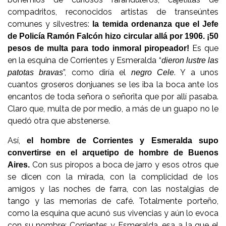
compadritos, reconocidos artistas de transeúntes
comunes y silvestres:
la temida ordenanza que el Jefe
de Policía Ramón Falcón hizo circular allá por 1906. ¡50
Es que
pesos de multa para todo inmoral piropeador!
en la esquina de Corrientes y Esmeralda “
dieron lustre las
”, como diría el
. Y a unos
patotas bravas
negro Cele
cuantos groseros donjuanes se les iba la boca ante los
encantos de toda señora o señorita que por allí pasaba.
Claro que, multa de por medio, a más de un guapo no le
quedó otra que abstenerse.
Así,
el hombre de Corrientes y Esmeralda supo
convertirse en el arquetipo de hombre de Buenos
Con sus piropos a boca de jarro y esos otros que
Aires.
se dicen con la mirada, con la complicidad de los
amigos y las noches de farra, con las nostalgias de
tango y las memorias de café. Totalmente porteño,
como la esquina que acunó sus vivencias y aún lo evoca
con su nombre: Corrientes y Esmeralda, esa a la que el