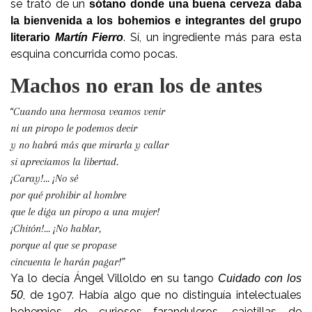
se trató de un
sótano donde una buena cerveza daba
la bienvenida a los bohemios e integrantes del grupo
. Sí, un ingrediente más para esta
literario
Martín Fierro
esquina concurrida como pocas.
Machos no eran los de antes
“Cuando una hermosa veamos venir
ni un piropo le podemos decir
y no habrá más que mirarla y callar
si apreciamos la libertad.
¡Caray!… ¡No sé
por qué prohibir al hombre
que le diga un piropo a una mujer!
¡Chitón!… ¡No hablar,
porque al que se propase
cincuenta le harán pagar!”
Ya lo decía Ángel Villoldo en su tango
Cuidado con los
, de 1907. Había algo que no distinguía intelectuales
50
bohemios de curiosos faranduleros, cajetillas de