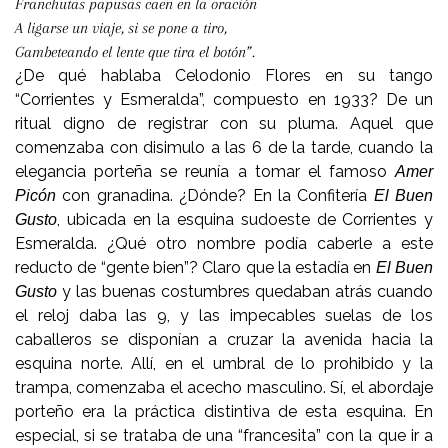
Franchutas papusas caen en la oración
A ligarse un viaje, si se pone a tiro,
Gambeteando el lente que tira el botón”.
¿De qué hablaba Celodonio Flores en su tango
“Corrientes y Esmeralda”, compuesto en 1933? De un
ritual digno de registrar con su pluma. Aquel que
comenzaba con disimulo a las 6 de la tarde, cuando la
elegancia porteña se reunía a tomar el famoso
Amer
con granadina. ¿Dónde? En la Confitería
Picón
El Buen
, ubicada en la esquina sudoeste de Corrientes y
Gusto
Esmeralda. ¿Qué otro nombre podía caberle a este
reducto de “gente bien”? Claro que la estadía en
El Buen
y las buenas costumbres quedaban atrás cuando
Gusto
el reloj daba las 9, y las impecables suelas de los
caballeros se disponían a cruzar la avenida hacia la
esquina norte. Allí, en el umbral de lo prohibido y la
trampa, comenzaba el acecho masculino. Sí, el abordaje
porteño era la práctica distintiva de esta esquina. En
especial, si se trataba de una “francesita” con la que ir a