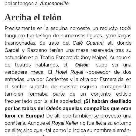
bailar tangos al
.
Armenonville
Arriba el telón
Precisamente en la esquina noroeste, un reducto 100%
tanguero fue testigo de numerosas figuras… y de largas
trasnochadas. Se trató del
, allí donde
Café Guaraní
Gardel y Razzano tenían una mesa reservada tras su
actuación en el Teatro Esmeralda (hoy Maipo). Aunque si
de teatros hablamos, el
supo ser una
Odeón
verdadera meca. El
-poseedor de dos
Hotel Royal
entradas, una por Corrientes y la otra por Esmeralda, en
el sector sudeste de nuestra esquina protagonista-
también formaba parte de un conjunto edilicio
frecuentado por la alta sociedad:
¡Si habrán desfilado
por las tablas del
Odeón
aquellas compañías que eran
De allí que también se proyectó una
furor en Europa!
confitería. Aunque el
no fue fiel a su entorno
Royal Keller
de élite; sino que -tal como lo indica su nombre alemán-