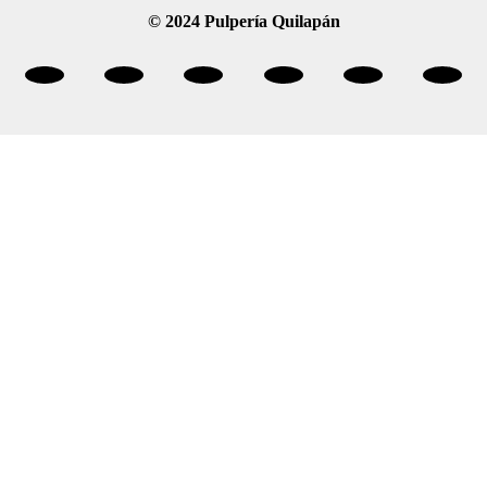
© 2024 Pulpería Quilapán
Facebook
Twitter
Youtube
Spotify
Instagram
Linke