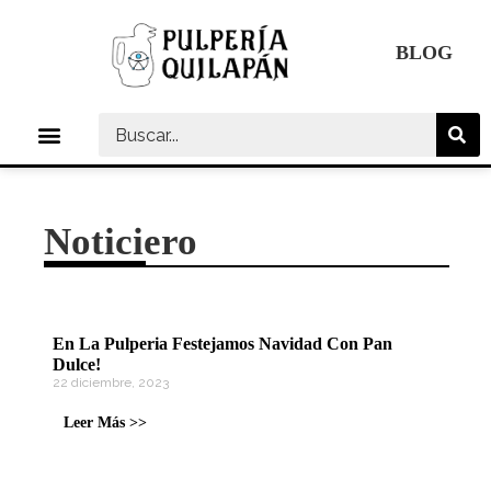
Ir
al
BLOG
contenido
Menú
Noticiero
En La Pulperia Festejamos Navidad Con Pan
Dulce!
22 diciembre, 2023
P
P
P
P
Leer Más >>