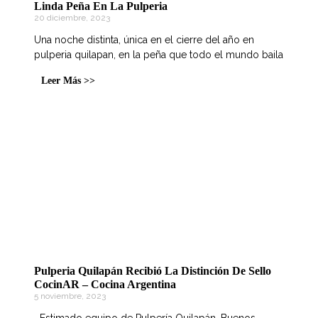
á
á
á
á
Linda Peña En La Pulperia
20 diciembre, 2023
Una noche distinta, única en el cierre del año en
pulperia quilapan, en la peña que todo el mundo baila
g
g
g
g
Leer Más >>
i
i
i
i
n
n
n
n
Pulperia Quilapán Recibió La Distinción De Sello
CocinAR – Cocina Argentina
a
a
a
a
5 noviembre, 2023
Estimado equipo de Pulpería Quilapán, Buenos