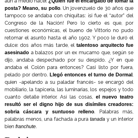
aún a medio hacer.
¿Quién fue el encargado de tomar la
. Un jovenzuelo de 30 años que
posta? Meano, su pollo
tampoco se andaba con chiquitas: ¡si fue el “autor” del
Congreso de la Nación! Pero lo cierto es que, por
cuestiones económicas, el bueno de Vittorio no pudo
retomar el asunto hasta el año 1902. Y poco le duró el
dulce: dos años más tarde, el
talentoso arquitecto fue
a balazos por un ex mucamo que, según se
asesinado
dijo, andaba despechado por su despido. ¿Y en que
andaba el Colón para entonces? Casi listo por fuera,
pelado por dentro.
,
Llegó entonces el turno de Dormal
quien -apelando a su paladar francés- se encargó del
mobiliario, la tapicería, las luminarias, los espejos y todo
cuanto detalle interior. Así las cosas,
el nuevo teatro
resultó ser el digno hijo de sus disímiles creadores:
. Palabras más,
sobria cáscara y suntuoso relleno
palabras menos, una fachada a pura
y un interior
tanada
bien
.
franchute