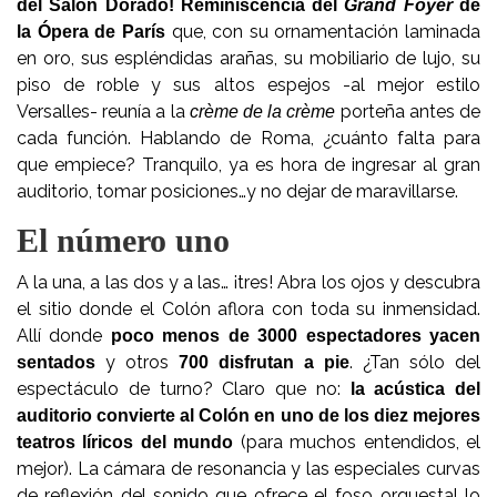
del Salón Dorado! Reminiscencia del
Grand Foyer
de
que, con su ornamentación laminada
la Ópera de París
en oro, sus espléndidas arañas, su mobiliario de lujo, su
piso de roble y sus altos espejos -al mejor estilo
Versalles- reunía a la
porteña antes de
crème de la crème
cada función. Hablando de Roma, ¿cuánto falta para
que empiece? Tranquilo, ya es hora de ingresar al gran
auditorio, tomar posiciones…y no dejar de maravillarse.
El número uno
A la una, a las dos y a las… ¡tres! Abra los ojos y descubra
el sitio donde el Colón aflora con toda su inmensidad.
Allí donde
poco menos de 3000 espectadores yacen
y otros
. ¿Tan sólo del
sentados
700 disfrutan a pie
espectáculo de turno? Claro que no:
la acústica del
auditorio convierte al Colón en uno de los diez mejores
(para muchos entendidos, el
teatros líricos del mundo
mejor). La cámara de resonancia y las especiales curvas
de reflexión del sonido que ofrece el foso orquestal lo