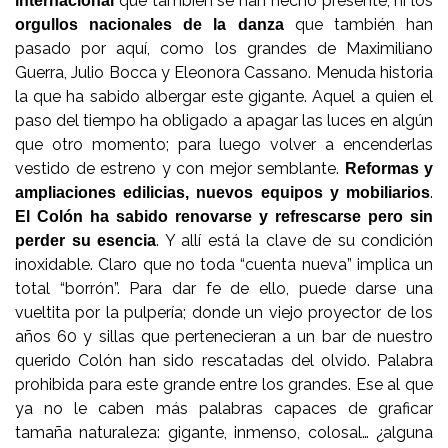
que también se han hecho presente; ni los
internacional
que también han
orgullos nacionales de la danza
pasado por aquí, como los grandes de Maximiliano
Guerra, Julio Bocca y Eleonora Cassano. Menuda historia
la que ha sabido albergar este gigante. Aquel a quien el
paso del tiempo ha obligado a apagar las luces en algún
que otro momento; para luego volver a encenderlas
vestido de estreno y con mejor semblante.
Reformas y
.
ampliaciones edilicias, nuevos equipos y mobiliarios
El Colón ha sabido renovarse y refrescarse pero sin
. Y allí está la clave de su condición
perder su esencia
inoxidable. Claro que no toda “cuenta nueva” implica un
total “borrón”. Para dar fe de ello, puede darse una
vueltita por la pulpería; donde un viejo proyector de los
años 60 y sillas que pertenecieran a un bar de nuestro
querido Colón han sido rescatadas del olvido. Palabra
prohibida para este grande entre los grandes. Ese al que
ya no le caben más palabras capaces de graficar
tamaña naturaleza: gigante, inmenso, colosal… ¿alguna