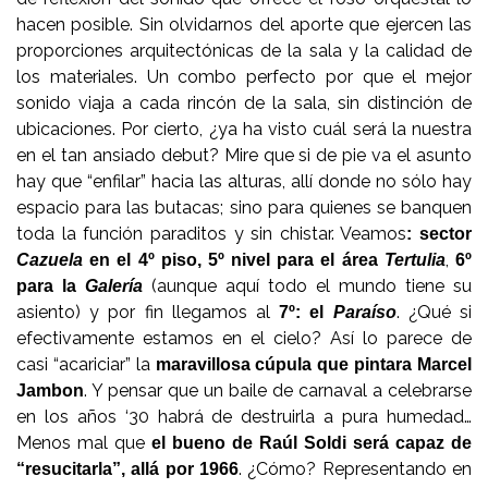
hacen posible. Sin olvidarnos del aporte que ejercen las
proporciones arquitectónicas de la sala y la calidad de
los materiales. Un combo perfecto por que el mejor
sonido viaja a cada rincón de la sala, sin distinción de
ubicaciones. Por cierto, ¿ya ha visto cuál será la nuestra
en el tan ansiado debut? Mire que si de pie va el asunto
hay que “enfilar” hacia las alturas, allí donde no sólo hay
espacio para las butacas; sino para quienes se banquen
toda la función paraditos y sin chistar. Veamos
: sector
,
Cazuela
en el 4º piso, 5º nivel para el área
Tertulia
6º
(aunque aquí todo el mundo tiene su
para
la
Galería
asiento) y por fin llegamos al
. ¿Qué si
7º: el
Paraíso
efectivamente estamos en el cielo? Así lo parece de
casi “acariciar” la
maravillosa cúpula que pintara Marcel
. Y pensar que un baile de carnaval a celebrarse
Jambon
en los años ‘30 habrá de destruirla a pura humedad…
Menos mal que
el bueno de Raúl Soldi será capaz de
. ¿Cómo? Representando en
“resucitarla”, allá por 1966