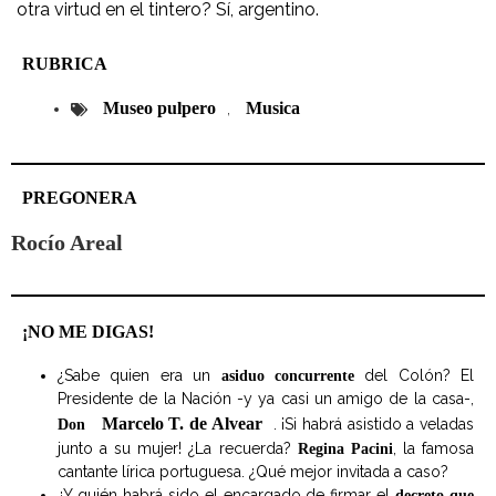
otra virtud en el tintero? Sí, argentino.
RUBRICA
Museo pulpero
Musica
,
PREGONERA
Rocío Areal
¡NO ME DIGAS!
¿Sabe quien era un
del Colón? El
asiduo concurrente
Presidente de la Nación -y ya casi un amigo de la casa-,
Marcelo T. de Alvear
. ¡Si habrá asistido a veladas
Don
junto a su mujer! ¿La recuerda?
, la famosa
Regina Pacini
cantante lírica portuguesa. ¿Qué mejor invitada a caso?
¿Y quién habrá sido el encargado de firmar el
decreto que