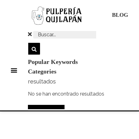
Ir
al
BLOG
contenido
Popular Keywords
Menú
Categories
resultados
No se han encontrado resultados
Ver mas resultados