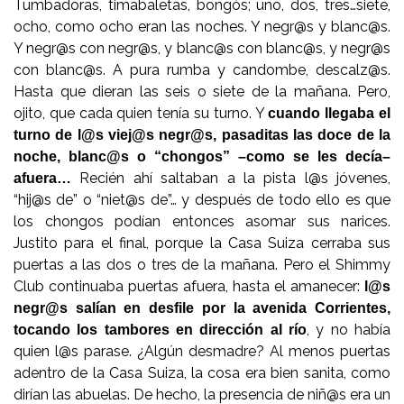
Tumbadoras, timabaletas, bongós; uno, dos, tres…siete,
ocho, como ocho eran las noches. Y negr@s y blanc@s.
Y negr@s con negr@s, y blanc@s con blanc@s, y negr@s
con blanc@s. A pura rumba y candombe, descalz@s.
Hasta que dieran las seis o siete de la mañana. Pero,
ojito, que cada quien tenía su turno. Y
cuando llegaba el
turno de l@s viej@s negr@s, pasaditas las doce de la
noche, blanc@s o “chongos” –como se les decía–
Recién ahí saltaban a la pista l@s jóvenes,
afuera…
“hij@s de” o “niet@s de”… y después de todo ello es que
los chongos podían entonces asomar sus narices.
Justito para el final, porque la Casa Suiza cerraba sus
puertas a las dos o tres de la mañana. Pero el Shimmy
Club continuaba puertas afuera, hasta el amanecer:
l@s
negr@s salían en desfile por la avenida Corrientes,
, y no había
tocando los tambores en dirección al río
quien l@s parase. ¿Algún desmadre? Al menos puertas
adentro de la Casa Suiza, la cosa era bien sanita, como
dirían las abuelas. De hecho, la presencia de niñ@s era un