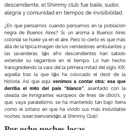
descendiente, el Shimmy club fue baile, sudor,
alegría y comunidad en tiempos de invisibilidad.
¿En qué pensamos cuando pensamos en la población
negra de Buenos Aires? Sí, un aroma a Buenos Aires
colonial se huele ya en el aire. Pero lo cierto es que más
allá de la típica imagen de los vendedores ambulantes y
las lavanderas, l@s afro descendientes han sabido
extender su raigambre en el tiempo. Lo han hecho
transgrediendo la vara del la primera mitad del siglo XIX,
aquella tras la que l@s ha colocado el decir de la
historia. Así que aquí
venimos a contar otra: esa que
, asentado con la
derriba el mito del país “blanco”
oleada de inmigrantes europeos de fines de 1800’s, y
que, vaya paralelismo, se ha mantenido tan bajo tierra
como el sótano en que ha vivido sus más inolvidable
noches: ¡sean bienvenid@s al Shimmy Club!
Por ocho noches locas…