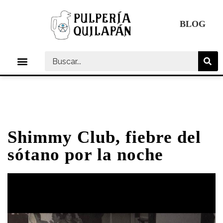
Ir
al
BLOG
contenido
Menú
Shimmy Club, fiebre del
sótano por la noche