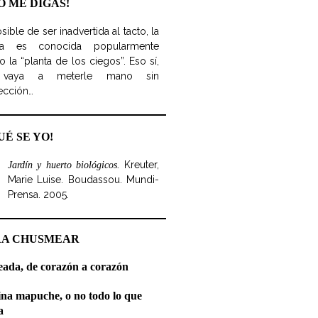
O ME DIGAS!
sible de ser inadvertida al tacto, la
iga es conocida popularmente
 la “planta de los ciegos”. Eso sí,
vaya a meterle mano sin
ección…
UÉ SE YO!
Kreuter,
Jardín y huerto biológicos.
Marie Luise. Boudassou. Mundi-
Prensa. 2005.
RA CHUSMEAR
ada, de corazón a corazón
ina mapuche, o no todo lo que
a