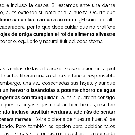
idad e incluso la caspa. Sí, estamos ante una dama
io, pues extiende su batallar a la huerta. Ocurre que
¿El único detalle
ner sanas las plantas a su redor.
aparadora, por lo que debe cuidar que no prolifere
hojas de ortiga cumplen el rol de alimento silvestre
ner el equilibrio y natural fluir del ecosistema.
las familias de las urticáceas, su sensación en la piel
ticantes liberan una alcalina sustancia, responsable
Sin embargo, una vez cosechadas sus hojas, y aunque
 un hervor o lavándolas a potente chorro de agua
, pues sí guardan consigo
 ingeridas con tranquilidad
equeños, cuyas hojas resultan bien tiernas, resultan
endo incluso sustituir verduras, además de sentar
(otra pichona de nuestra huerta), se
bahaca morada
lteado. Pero también es opción para bebidas tales
escas o secas, solo precisa una cucharadita por cada