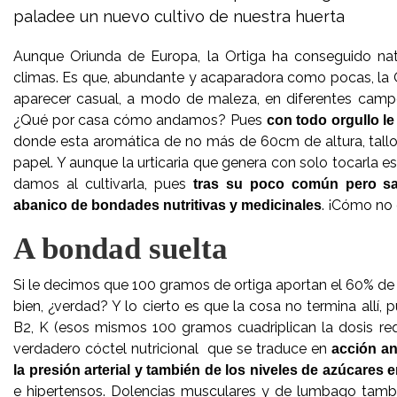
paladee un nuevo cultivo de nuestra huerta
Aunque Oriunda de Europa, la Ortiga ha conseguido natur
climas. Es que, abundante y acaparadora como pocas, la O
aparecer casual, a modo de maleza, en diferentes campos
¿Qué por casa cómo andamos? Pues
con todo orgullo l
donde esta aromática de no más de 60cm de altura, tall
papel. Y aunque la urticaria que genera con solo tocarla e
damos al cultivarla, pues
tras su poco común pero sa
. ¡Cómo no 
abanico de bondades nutritivas y medicinales
A bondad suelta
Si le decimos que 100 gramos de ortiga aportan el 60% de
bien, ¿verdad? Y lo cierto es que la cosa no termina allí, 
B2, K (esos mismos 100 gramos cuadriplican la dosis requ
verdadero cóctel nutricional que se traduce en
acción an
la presión arterial y también de los niveles de azúcares 
e hipertensos. Dolencias musculares y de lumbago tambié