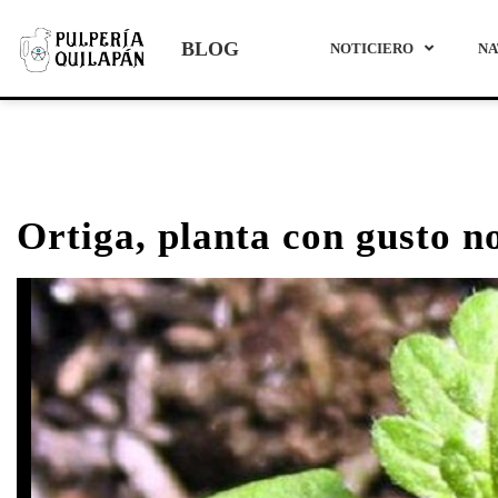
Ir
al
BLOG
NOTICIERO
NA
contenido
Ortiga, planta con gusto n