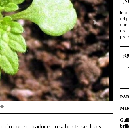
¡N
Impo
ort
como
no 
prot
¡Q
PA
Mate
Gall
brill
rición que se traduce en sabor. Pase, lea y