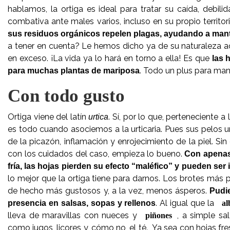
hablamos, la ortiga es ideal para tratar su caída, debil
combativa ante males varios, incluso en su propio territor
sus residuos orgánicos repelen plagas, ayudando a mante
a tener en cuenta? Le hemos dicho ya de su naturaleza ac
en exceso. ¡La vida ya lo hará en torno a ella! Es que
las 
. Todo un plus para mante
para muchas plantas de mariposa
Con todo gusto
Ortiga viene del latín
. Sí, por lo que, perteneciente a 
urtica
es todo cuando asociemos a la urticaria. Pues sus pelos ur
de la picazón, inflamación y enrojecimiento de la piel. 
con los cuidados del caso, empieza lo bueno.
Con apenas
fría, las hojas pierden su efecto “maléfico” y pueden ser
lo mejor que la ortiga tiene para darnos. Los brotes más p
de hecho más gustosos y, a la vez, menos ásperos.
Pudi
. Al igual que la
presencia en salsas, sopas y rellenos
al
lleva de maravillas con nueces y
, a simple sa
piñones
como jugos, licores y, cómo no, el té. Ya sea con hojas fr