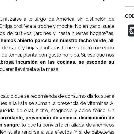
CO
alizarse a lo largo de América, sin distinción de
rtiga prolifera a troche y moche. No en vano, suele
 de cultivos, jardines y hasta huertas hogareñas.
, allí
e hemos abierto parcela en nuestro techo verde
o dentado y hojas puntudas tiene su buen merecido
s de temer, planta con gusto no pica. Sí, ese que nos
brosa incursión en las cocinas, se esconde su
querer llevársela a la mesa!
 calcio que se recomienda de consumo diario, suena
pues a la lista se suman la presencia de vitaminas A,
erida de ella), hierro, magnesio y ácido fólico. Un
tioxidante, prevención de anemia, disminución de
; lo que la convierte en aliada de anémicos
en sangre
n suele rendirse a sus efectos. Y si de cabelleras