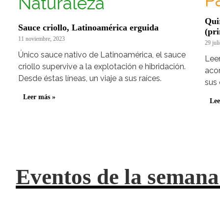
P
Naturaleza
Qui
Sauce criollo, Latinoamérica erguida
(pr
11 noviembre, 2023
29 jul
Único sauce nativo de Latinoamérica, el sauce
Lee
criollo supervive a la explotación e hibridación.
aco
Desde éstas líneas, un viaje a sus raíces.
sus 
Leer más »
Lee
Eventos de la semana