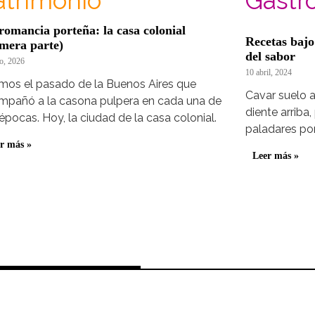
atrimonio
Gastr
romancia porteña: la casa colonial
Recetas bajo
imera parte)
del sabor
io, 2026
10 abril, 2024
mos el pasado de la Buenos Aires que
Cavar suelo a
mpañó a la casona pulpera en cada una de
diente arriba
épocas. Hoy, la ciudad de la casa colonial.
paladares po
r más »
Leer más »