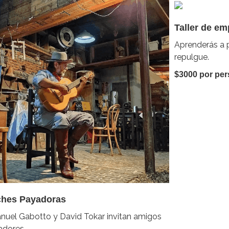
Taller de e
Aprenderás a p
repulgue.
$3000 por pe
hes Payadoras
uel Gabotto y David Tokar invitan amigos
adores.