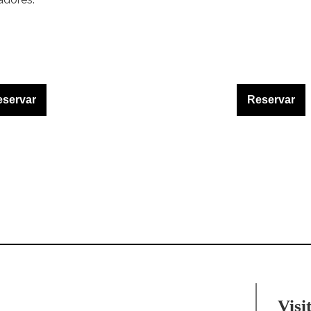
eservar
Reservar
Visi